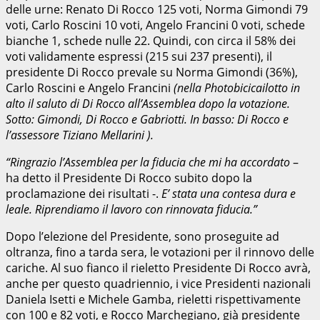
delle urne: Renato Di Rocco 125 voti, Norma Gimondi 79
voti, Carlo Roscini 10 voti, Angelo Francini 0 voti, schede
bianche 1, schede nulle 22. Quindi, con circa il 58% dei
voti validamente espressi (215 sui 237 presenti), il
presidente Di Rocco prevale su Norma Gimondi (36%),
Carlo Roscini e Angelo Francini
(nella Photobicicailotto in
alto il saluto di Di Rocco all’Assemblea dopo la votazione.
Sotto: Gimondi, Di Rocco e Gabriotti. In basso: Di Rocco e
l’assessore Tiziano Mellarini ).
“Ringrazio l’Assemblea per la fiducia che mi ha accordato
–
ha detto il Presidente Di Rocco subito dopo la
proclamazione dei risultati -.
E’ stata una contesa dura e
leale. Riprendiamo il lavoro con rinnovata fiducia.”
Dopo l’elezione del Presidente, sono proseguite ad
oltranza, fino a tarda sera, le votazioni per il rinnovo delle
cariche. Al suo fianco il rieletto Presidente Di Rocco avrà,
anche per questo quadriennio, i vice Presidenti nazionali
Daniela Isetti e Michele Gamba, rieletti rispettivamente
con 100 e 82 voti, e Rocco Marchegiano, già presidente