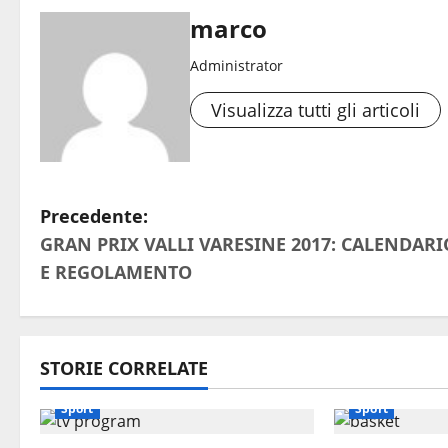
marco
Administrator
Visualizza tutti gli articoli
N
Precedente:
GRAN PRIX VALLI VARESINE 2017: CALENDARI
a
E REGOLAMENTO
v
i
STORIE CORRELATE
g
Sport
Sport
a