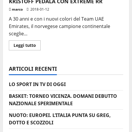
KRISTOFF PEDALA CON EXTREME RR
marco
2018-01-12
A 30 anni e con i nuovi colori del Team UAE
Emirates, il norvegese campione continentale
sceglie...
Leggi
Leggi tutto
di
più
su
UN
CAMPIONE
ARTICOLI RECENTI
EUROPEO
PER
NORTHWAVE:
KRISTOFF
LO SPORT IN TV DI OGGI
PEDALA
CON
EXTREME
BASKET: TORNEO VICENZA. DOMANI DEBUTTO
RR
NAZIONALE SPERIMENTALE
NUOTO: EUROPEI. L’ITALIA PUNTA SU GREG,
DOTTO E SCOZZOLI