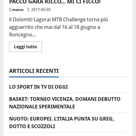
PACCO GARA RICCO… MI CI FICCO!
marco
2017-05-05
Il Dolomiti Lagorai MTB Challenge torna più
agguerrito che mai dal 16 al 18 giugno a
Roncegno...
Leggi
Leggi tutto
di
più
su
DOLOMITI
LAGORAI
ARTICOLI RECENTI
MTB
CHALLENGE
PACCO
GARA
LO SPORT IN TV DI OGGI
RICCO…
MI
CI
BASKET: TORNEO VICENZA. DOMANI DEBUTTO
FICCO!
NAZIONALE SPERIMENTALE
NUOTO: EUROPEI. L’ITALIA PUNTA SU GREG,
DOTTO E SCOZZOLI