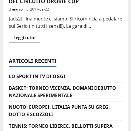
DEL CIRCUITO OROBIE CUP
marco
2017-02-22
[ads2] Finalmente ci siamo. Si ricomincia a pedalare
sul Serio (in tutti i sensi!!). La gara di...
Leggi
Leggi tutto
di
più
su
GHISALBA:
12
ARTICOLI RECENTI
GIORNI
ALLA
PRIMA
PROVA
LO SPORT IN TV DI OGGI
DEL
CIRCUITO
OROBIE
BASKET: TORNEO VICENZA. DOMANI DEBUTTO
CUP
NAZIONALE SPERIMENTALE
NUOTO: EUROPEI. L’ITALIA PUNTA SU GREG,
DOTTO E SCOZZOLI
TENNIS: TORNEO LIBEREC. BELLOTTI SUPERA